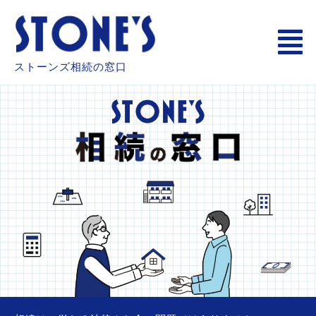
内
メ
容
ニ
を
ュ
ス
ストーンズ相続の窓口
ー
キ
ッ
プ